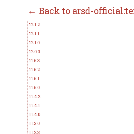
← Back to arsd-official:
12.1.2
12.1.1
12.1.0
12.0.0
11.5.3
11.5.2
11.5.1
11.5.0
11.4.2
11.4.1
11.4.0
11.3.0
11.2.3